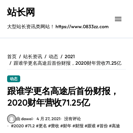
跳
站长网
转
到
内
大型站长资讯类网站！ https://www.0833zz.com
容
首页
站长资讯
动态
2021
跟谁学更名高途后首份财报，2020财年营收71.25亿
动态
跟谁学更名高途后首份财报，
2020财年营收71.25亿
由 dawei
4 月 27, 2021
没有评论
#
2020
#
71.2
#
更名
#
营收
#
财年
#
财报
#
跟谁
#
首份
#
高途