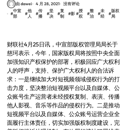
由 dawei
4 月 28, 2021
没有评论
中宣
他
传
坚
复
授
整
未
版权
#
#
#
#
#
#
影
#
#
#
#
部
人
播
决
制
权
治
经
局
财联社4月25日讯，中宣部版权管理局局长于
慈珂表示，今年，国家版权局将按照中央全面
加强知识产权保护的部署，积极回应广大权利
人的呼声，支持、保护广大权利人的合法诉
求：一是继续加大对短视频领域侵权行为的打
击力度，坚决整治短视频平台以及自媒体、公
众账号生产运营者未经授权复制、表演、传播
他人影视、音乐等作品的侵权行为。二是推动
短视频平台以及自媒体、公众账号运营企业全
面履行主体责任，切实加强版权制度建设，完