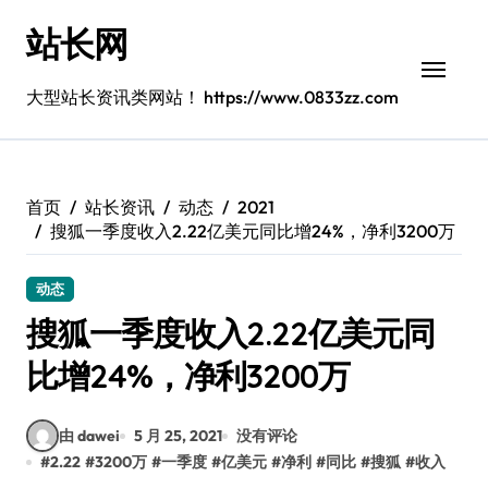
跳
站长网
转
到
内
大型站长资讯类网站！ https://www.0833zz.com
容
首页
站长资讯
动态
2021
搜狐一季度收入2.22亿美元同比增24%，净利3200万
动态
搜狐一季度收入2.22亿美元同
比增24%，净利3200万
由 dawei
5 月 25, 2021
没有评论
#
2.22
#
3200万
#
一季度
#
亿美元
#
净利
#
同比
#
搜狐
#
收入