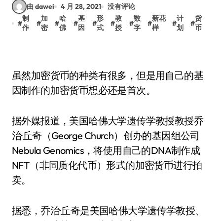
由 dawei
4 月 28, 2021
没有评论
制
加
哈
基
形
教
数
新花
计
货
#
#
#
#
#
#
#
#
#
#
作
密
佛
因
式
授
字
样
划
币
虽然加密货币的种类有很多，但是用自己的基
因制作的加密货币想必还是首次。
据外媒报道，美国哈佛大学遗传学教授教授乔
治·丘奇（George Church）创办的基因组公司
Nebula Genomics，将使用自己的DNA制作成
NFT（非同质化代币）形式的加密货币进行拍
卖。
据悉，乔治·丘奇是美国哈佛大学遗传学教授、