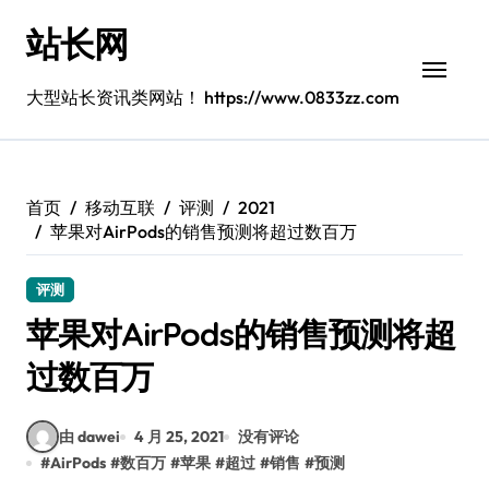
跳
站长网
转
到
内
大型站长资讯类网站！ https://www.0833zz.com
容
首页
移动互联
评测
2021
苹果对AirPods的销售预测将超过数百万
评测
苹果对AirPods的销售预测将超
过数百万
由 dawei
4 月 25, 2021
没有评论
#
AirPods
#
数百万
#
苹果
#
超过
#
销售
#
预测