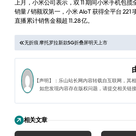
上月，小米公司表示，双 11 期间小米手机包
销量 / 销额双第一，小米 AIoT 获得全平台 2
直播累计销售金额超 11.28 亿。
文
无折痕 摩托罗拉新款5G折叠屏明天上市
章
导
航
【声明】：乐山站长网内容转载自互联网，其
如您发现内容存在版权问题，请提交相关链接至邮箱
相关文章