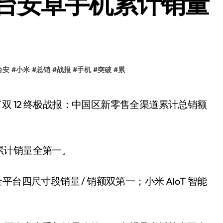
台安卓手机累计销量
台安
#
小米
#
总销
#
战报
#
手机
#
突破
#
累
累计销量全第一。
四尺寸段销量 / 销额双第一；小米 AIoT 智能