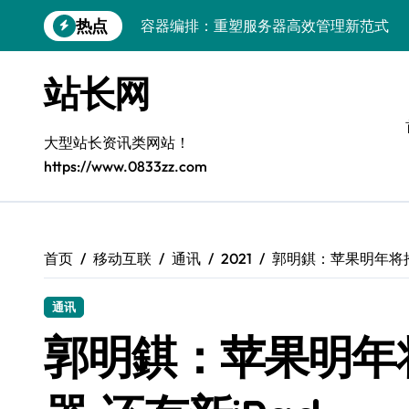
容器编排：重塑服务器高效管理新范式
跳
热点
转
鸿蒙生态创新：平台融合赋能创业增长
到
内
跨界融合驱动站长技术架构创新
站长网
容
科技赋能精细化运营，释放媒体生态新价
大型站长资讯类网站！
基于容器编排的高可用服务器分类系统构
https://www.0833zz.com
平台创业：技术驱动生态闭环构建
跨界融合，云智驱动站长新变革
量子算法赋能精细化运营，点燃创作者经
首页
移动互联
通讯
2021
郭明錤：苹果明年将推
优化核心工具链，建站效能倍增实战秘籍
通讯
容器协同编排：构建高效服务器环境
郭明錤：苹果明年