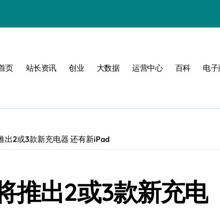
值
首页
站长资讯
创业
大数据
运营中心
百科
电子
建
济新引擎
出2或3款新充电器 还有新iPad
将推出2或3款新充电