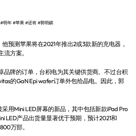
#
明年
#
苹果
#
还有
#
郭明錤
主流方案。
有安卓品牌的订单，台积电为其关键供货商。不过台积
tas的GaN Epi wafer订单外包给晶电。因此，郭
ini LED屏幕的新品，其中包括新款iPad Pro
ini LED产品出货量显著优于预期，预计2021和
2800万部。