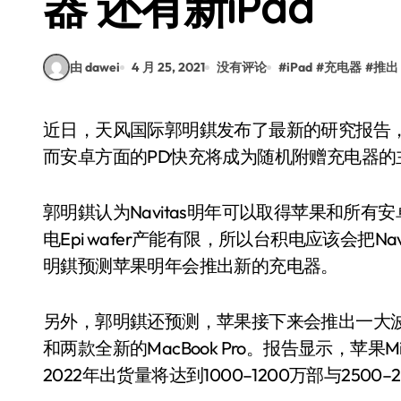
器 还有新iPad
由 dawei
4 月 25, 2021
没有评论
#
iPad
#
充电器
#
推出
近日，天风国际郭明錤发布了最新的研究报告，他预测苹果将在2021年推出2或3款新的充电器，
而安卓方面的PD快充将成为随机附赠充电器的
郭明錤认为Navitas明年可以取得苹果和所
电Epi wafer产能有限，所以台积电应该会把Navi
明錤预测苹果明年会推出新的充电器。
另外，郭明錤还预测，苹果接下来会推出一大波采用M
和两款全新的MacBook Pro。报告显示，苹果M
2022年出货量将达到1000–1200万部与2500–