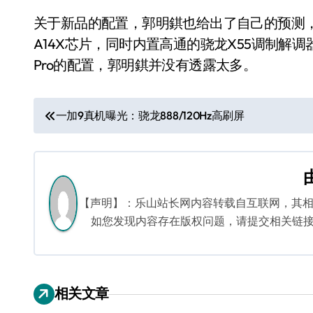
关于新品的配置，郭明錤也给出了自己的预测，他认为
A14X芯片，同时内置高通的骁龙X55调制解调器
Pro的配置，郭明錤并没有透露太多。
文
一加9真机曝光：骁龙888/120Hz高刷屏
章
导
航
【声明】：乐山站长网内容转载自互联网，其
如您发现内容存在版权问题，请提交相关链接至邮箱
相关文章