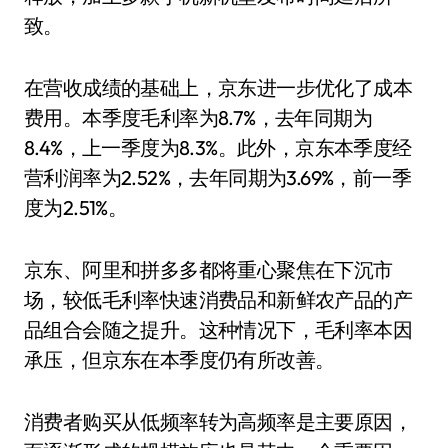
致。
在营收成绩的基础上，京东进一步优化了成本
费用。本季度毛利率为8.7%，去年同期为
8.4%，上一季度为8.3%。此外，京东本季度经
营利润率为2.52%，去年同期为3.69%，前一季
度为2.51%。
京东、阿里和拼多多都将重心聚焦在下沉市
场，较低毛利率快速消费品和新鲜农产品的产
品组合会随之提升。这种情况下，毛利率本因
承压，但京东在本季度仍有所改善。
消费者购买从低频率转为高频率是主要原因，