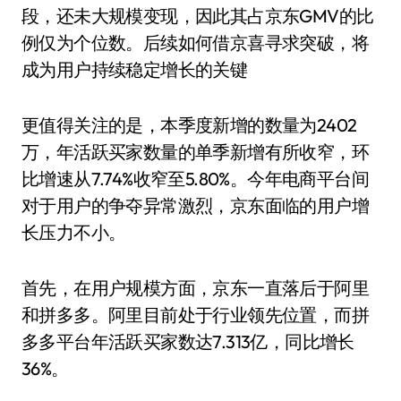
段，还未大规模变现，因此其占京东GMV的比
例仅为个位数。后续如何借京喜寻求突破，将
成为用户持续稳定增长的关键
更值得关注的是，本季度新增的数量为2402
万，年活跃买家数量的单季新增有所收窄，环
比增速从7.74%收窄至5.80%。今年电商平台间
对于用户的争夺异常激烈，京东面临的用户增
长压力不小。
首先，在用户规模方面，京东一直落后于阿里
和拼多多。阿里目前处于行业领先位置，而拼
多多平台年活跃买家数达7.313亿，同比增长
36%。