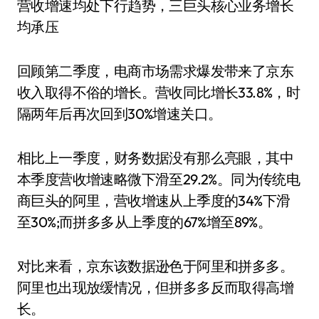
营收增速均处下行趋势，三巨头核心业务增长
均承压
回顾第二季度，电商市场需求爆发带来了京东
收入取得不俗的增长。营收同比增长33.8%，时
隔两年后再次回到30%增速关口。
相比上一季度，财务数据没有那么亮眼，其中
本季度营收增速略微下滑至29.2%。同为传统电
商巨头的阿里，营收增速从上季度的34%下滑
至30%;而拼多多从上季度的67%增至89%。
对比来看，京东该数据逊色于阿里和拼多多。
阿里也出现放缓情况，但拼多多反而取得高增
长。