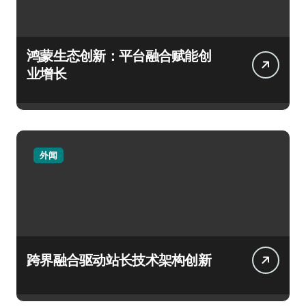
鸿蒙生态创新：平台融合赋能创
业增长
外闻
跨界融合驱动站长技术架构创新