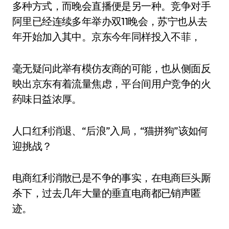
多种方式，而晚会直播便是另一种。竞争对手
阿里已经连续多年举办双11晚会，苏宁也从去
年开始加入其中。京东今年同样投入不菲，
毫无疑问此举有模仿友商的可能，也从侧面反
映出京东有着流量焦虑，平台间用户竞争的火
药味日益浓厚。
人口红利消退、“后浪”入局，“猫拼狗”该如何
迎挑战？
电商红利消散已是不争的事实，在电商巨头厮
杀下，过去几年大量的垂直电商都已销声匿
迹。