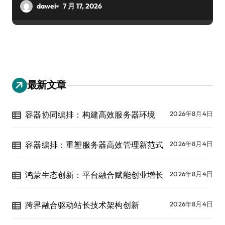
dawei
7 月 17, 2026
最新文章
容器协同编排：构建高效服务器环境
2026年8月4日
容器编排：重塑服务器高效管理新范式
2026年8月4日
鸿蒙生态创新：平台融合赋能创业增长
2026年8月4日
跨界融合驱动站长技术架构创新
2026年8月4日