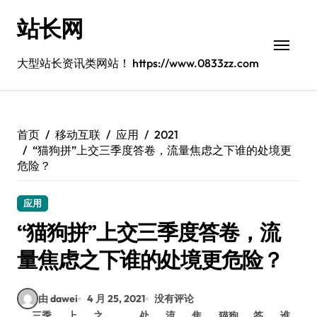
跳
站长网
转
到
内
大型站长资讯类网站！ https://www.0833zz.com
容
首页
移动互联
应用
2021
“猫狗拼”上交三季度答卷，流量焦虑之下谁的处境更
危险？
应用
“猫狗拼”上交三季度答卷，流
量焦虑之下谁的处境更危险？
由 dawei
4 月 25, 2021
没有评论
三季
上
之
处
流
焦
猫狗
答
谁