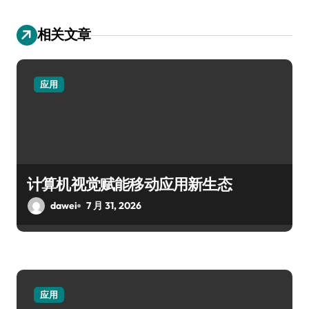
相关文章
应用
计算机视觉赋能移动应用新生态
dawei
7 月 31, 2026
应用