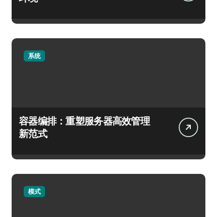
系统
容器编排：重塑服务器高效管理
新范式
模式