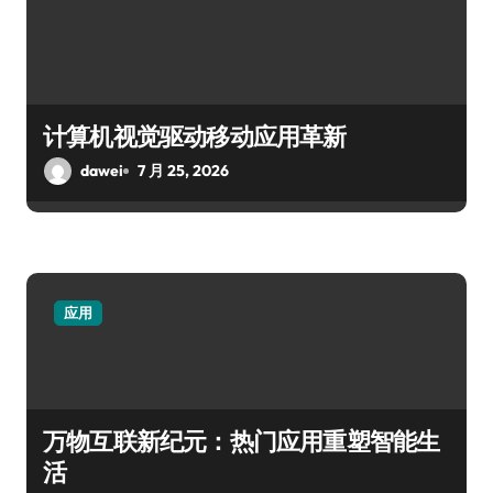
计算机视觉驱动移动应用革新
dawei
7 月 25, 2026
应用
万物互联新纪元：热门应用重塑智能生
活