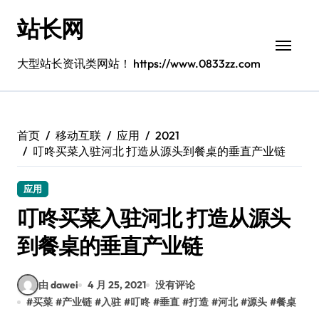
跳
站长网
转
到
内
大型站长资讯类网站！ https://www.0833zz.com
容
首页
移动互联
应用
2021
叮咚买菜入驻河北 打造从源头到餐桌的垂直产业链
应用
叮咚买菜入驻河北 打造从源头
到餐桌的垂直产业链
由 dawei
4 月 25, 2021
没有评论
#
买菜
#
产业链
#
入驻
#
叮咚
#
垂直
#
打造
#
河北
#
源头
#
餐桌