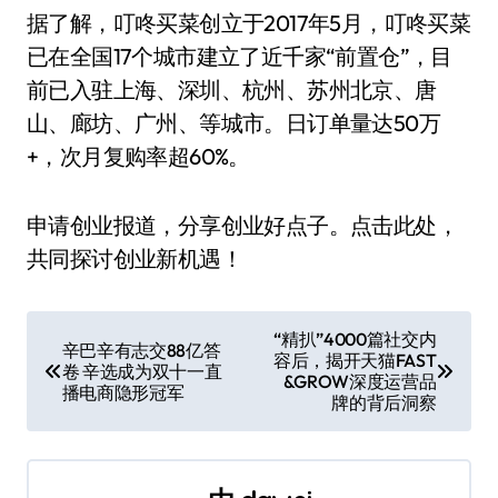
据了解，叮咚买菜创立于2017年5月，叮咚买菜
已在全国17个城市建立了近千家“前置仓”，目
前已入驻上海、深圳、杭州、苏州北京、唐
山、廊坊、广州、等城市。日订单量达50万
+，次月复购率超60%。
申请创业报道，分享创业好点子。点击此处，
共同探讨创业新机遇！
文
“精扒”4000篇社交内
辛巴辛有志交88亿答
容后，揭开天猫FAST
章
卷 辛选成为双十一直
&GROW深度运营品
播电商隐形冠军
牌的背后洞察
导
航