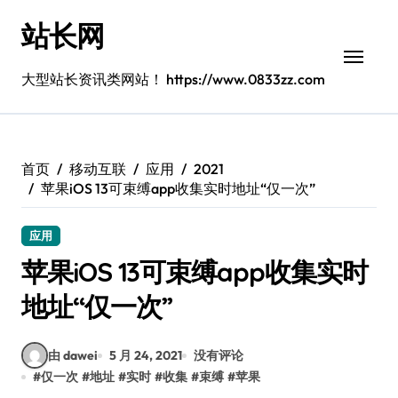
跳
站长网
转
到
内
大型站长资讯类网站！ https://www.0833zz.com
容
首页
移动互联
应用
2021
苹果iOS 13可束缚app收集实时地址“仅一次”
应用
苹果iOS 13可束缚app收集实时
地址“仅一次”
由 dawei
5 月 24, 2021
没有评论
#
仅一次
#
地址
#
实时
#
收集
#
束缚
#
苹果