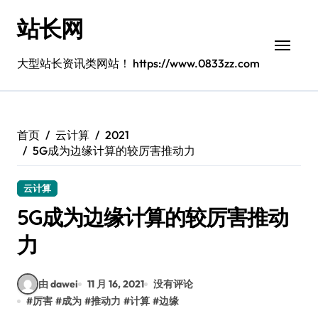
跳
站长网
转
到
内
大型站长资讯类网站！ https://www.0833zz.com
容
首页
云计算
2021
5G成为边缘计算的较厉害推动力
云计算
5G成为边缘计算的较厉害推动
力
由 dawei
11 月 16, 2021
没有评论
#
厉害
#
成为
#
推动力
#
计算
#
边缘