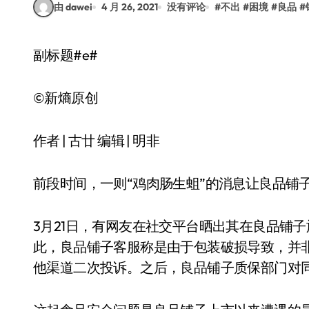
由 dawei
4 月 26, 2021
没有评论
#
不出
#
困境
#
良品
#
副标题#e#
©新熵原创
作者 | 古廿 编辑 | 明非
前段时间，一则“鸡肉肠生蛆”的消息让良品铺
3月21日，有网友在社交平台晒出其在良品铺
此，良品铺子客服称是由于包装破损导致，并非
他渠道二次投诉。之后，良品铺子质保部门对