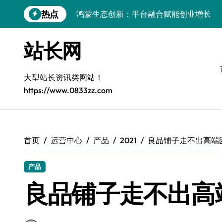
跳
热点
鸿蒙生态创新：平台融合赋能创业增长
转
到
跨界融合驱动站长技术架构创新
内
站长网
容
科技赋能精细化运营，释放媒体生态新价
基于容器编排的高可用服务器分类系统构
大型站长资讯类网站！
https://www.0833zz.com
平台创业：技术驱动生态闭环构建
跨界融合，云智驱动站长新变革
量子算法赋能精细化运营，点燃创作者经
首页
运营中心
产品
2021
良品铺子走不出高端
优化核心工具链，建站效能倍增实战秘籍
产品
容器协同编排：构建高效服务器环境
良品铺子走不出高