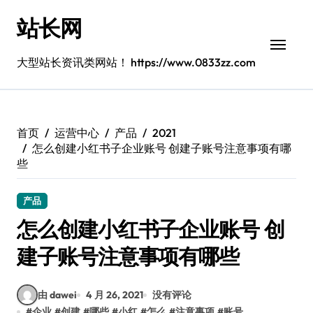
跳
站长网
转
到
内
大型站长资讯类网站！ https://www.0833zz.com
容
首页
运营中心
产品
2021
怎么创建小红书子企业账号 创建子账号注意事项有哪
些
产品
怎么创建小红书子企业账号 创
建子账号注意事项有哪些
由 dawei
4 月 26, 2021
没有评论
#
企业
#
创建
#
哪些
#
小红
#
怎么
#
注意事项
#
账号