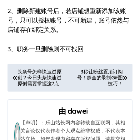
2、删除新建账号后，若店铺想重新添加该账
号，只可以授权账号，不可新建，账号依然与
店铺存在绑定关系。
3、职务一旦删除则不可找回
文
头条号怎样快速过原
3秒让粉丝置顶订阅
创？今日头条快速过
号！超全的录制Gif图
章
原创需要掌握这7点
技巧！
导
航
由
dawei
【声明】：乐山站长网内容转载自互联网，其相
关言论仅代表作者个人观点绝非权威，不代表本
站立场。如您发现内容存在版权问题，请提交相