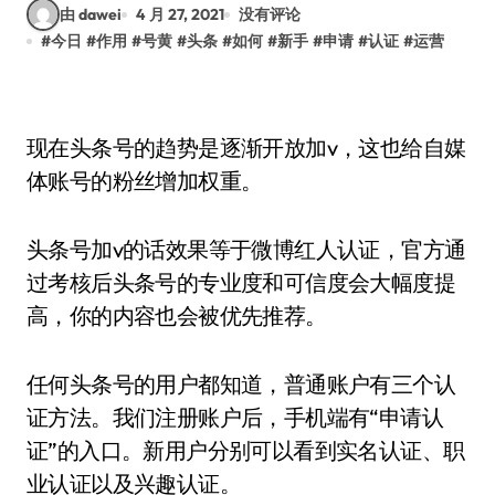
由 dawei
4 月 27, 2021
没有评论
#
今日
#
作用
#
号黄
#
头条
#
如何
#
新手
#
申请
#
认证
#
运营
现在头条号的趋势是逐渐开放加v，这也给自媒
体账号的粉丝增加权重。
头条号加v的话效果等于微博红人认证，官方通
过考核后头条号的专业度和可信度会大幅度提
高，你的内容也会被优先推荐。
任何头条号的用户都知道，普通账户有三个认
证方法。我们注册账户后，手机端有“申请认
证”的入口。新用户分别可以看到实名认证、职
业认证以及兴趣认证。