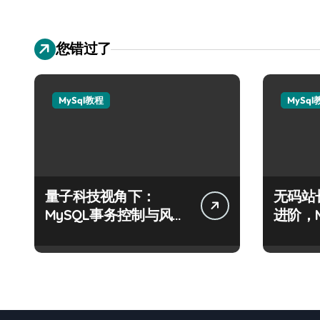
您错过了
MySql教程
MySql
量子科技视角下：
无码站
MySQL事务控制与风控
进阶，
合规的算法级解析
科技实