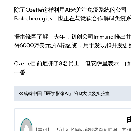
除了Ozette这样利用AI来关注免疫系统的公司，与Fr
Biotechnologies，也正在与微软合作解
据雷锋网了解，去年，初创公司Immunai推出
得6000万美元的A轮融资，用于发现和开发
Ozette目前雇佣了8名员工，但安萨里表示
一番。
文
成就中国「医学影像AI」的12大顶级实验室
章
导
航
【声明】：乐山站长网内容转载自互联网，其