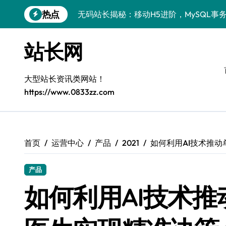
跳
热点
无码站长揭秘：移动H5进阶，MySQL事
转
到
量子科技视角下：MySQL事务处理实战
内
站长网
容
MySQL进阶实战：解锁后端事务处理与
技术赋能站长：MySQL事务控制深度解
大型站长资讯类网站！
https://www.0833zz.com
MySQL技术精要：后端事务掌控与科技
全栈视角：MySQL事务处理与控制，站
VR开发进阶：MySQL事务控制科技赋能
首页
运营中心
产品
2021
如何利用AI技术推
移动H5站长进阶：MySQL事务控制科技
产品
MySQL事务精控+安全优化实战：站长必
如何利用AI技术
量子科技视角下：MySQL事务控制与风