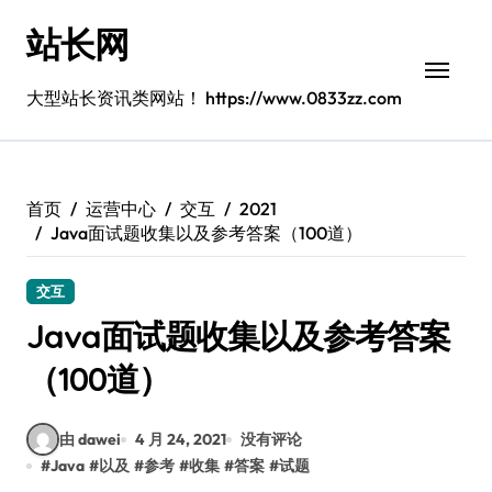
跳
站长网
转
到
内
大型站长资讯类网站！ https://www.0833zz.com
容
首页
运营中心
交互
2021
Java面试题收集以及参考答案（100道）
交互
Java面试题收集以及参考答案
（100道）
由 dawei
4 月 24, 2021
没有评论
#
Java
#
以及
#
参考
#
收集
#
答案
#
试题