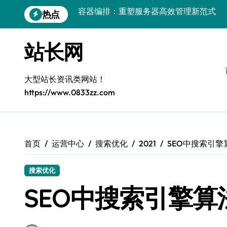
跳
热点
鸿蒙生态创新：平台融合赋能创业增长
转
到
跨界融合驱动站长技术架构创新
内
站长网
容
科技赋能精细化运营，释放媒体生态新价
基于容器编排的高可用服务器分类系统构
大型站长资讯类网站！
https://www.0833zz.com
平台创业：技术驱动生态闭环构建
跨界融合，云智驱动站长新变革
量子算法赋能精细化运营，点燃创作者经
首页
运营中心
搜索优化
2021
SEO中搜索引
优化核心工具链，建站效能倍增实战秘籍
搜索优化
容器协同编排：构建高效服务器环境
SEO中搜索引擎算