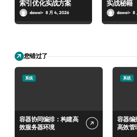
索引优化实战方案
实战秘籍
dawei
8 月 4, 2026
dawei
8
您错过了
系统
系统
容器协同编排：构建高
容器编
效服务器环境
高效管