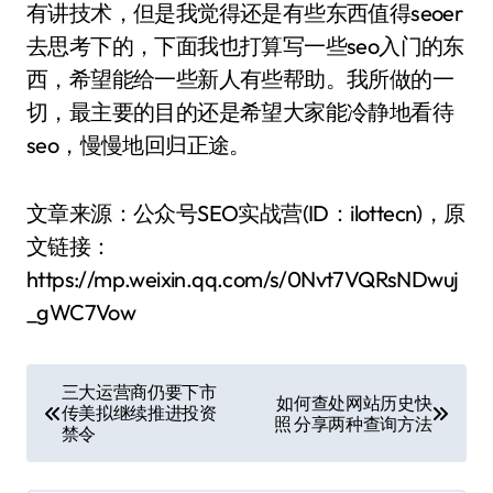
有讲技术，但是我觉得还是有些东西值得seoer
去思考下的，下面我也打算写一些seo入门的东
西，希望能给一些新人有些帮助。我所做的一
切，最主要的目的还是希望大家能冷静地看待
seo，慢慢地回归正途。
文章来源：公众号SEO实战营(ID：ilottecn)，原
文链接：
https://mp.weixin.qq.com/s/0Nvt7VQRsNDwuj
_gWC7Vow
文
三大运营商仍要下市
如何查处网站历史快
传美拟继续推进投资
章
照 分享两种查询方法
禁令
导