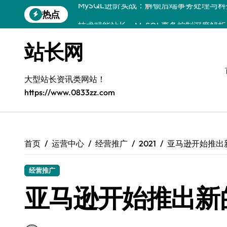
跳
热点
技术赋能站长：MySQL事务控制深度解
转
到
MySQL技术精要：后端事务掌控与科技
内
站长网
容
全栈视角：MySQL事务处理与控制，站
VR开发进阶：MySQL事务控制科技赋能
大型站长资讯类网站！
https://www.0833zz.com
移动H5站长进阶：MySQL事务控制科技
MySQL事务精控+安全优化实战：站长必
量子科技视角下：MySQL事务控制与风
首页
运营中心
经营推广
2021
亚马逊开始推出新的
经营推广
亚马逊开始推出新的F