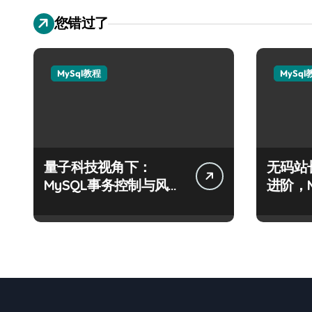
您错过了
MySql教程
MySql
量子科技视角下：
无码站
MySQL事务控制与风控
进阶，
合规的算法级解析
科技实