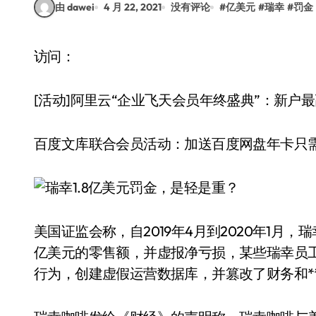
由 dawei
4 月 22, 2021
没有评论
#
亿美元
#
瑞幸
#
罚金
访问：
[活动]阿里云“企业飞天会员年终盛典”：新户最高
百度文库联合会员活动：加送百度网盘年卡只需19
美国证监会称，自2019年4月到2020年1月
亿美元的零售额，并虚报净亏损，某些瑞幸员工
行为，创建虚假运营数据库，并篡改了财务和**