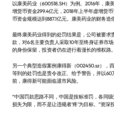
以康美药业（600518.SH）为例。2016年，
增货币资金299.4亿元，2018年上半年虚增货
币资金规模达到887.1亿元。康美药业的财务
最终康美药业得到的处罚结果是，公司被要求责
款，对6名主要负责人采取10年至终身证券市
的身份保留，投资者仍在进行着漫长的维权路
另一个典型造假案例康得新（002450.sz）
等到的处罚也是责令改正、给予警告，并以60
前，康得新可能面临退市风险。
“中国罚款思路不同，中国是按标准罚，各同
损失为限，而不是让违规者’疼’为目标。”资