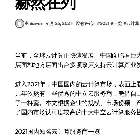
赫然在列
由 dawei
4 月 23, 2021
没有评论
#
2021
#
一览
#
云计算
当前，全球云计算正快速发展，中国面临着巨
层面和地方层面出台多项政策支持云计算产业
进入2021年，中国国内的云计算市场，表面
几年依然有一些优秀的中立云服务商，凭借自
了一杯羹。本文根据企业的规模、市场份额、
了国内市场认可度较高的十大中立云计算服务
2021国内知名云计算服务商一览