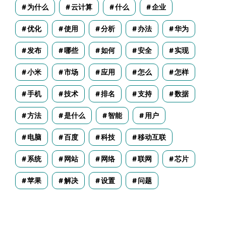
为什么
云计算
什么
企业
优化
使用
分析
办法
华为
发布
哪些
如何
安全
实现
小米
市场
应用
怎么
怎样
手机
技术
排名
支持
数据
方法
是什么
智能
用户
电脑
百度
科技
移动互联
系统
网站
网络
联网
芯片
苹果
解决
设置
问题