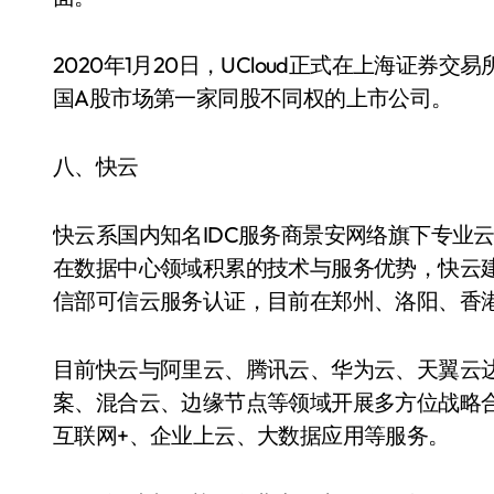
2020年1月20日，UCloud正式在上海证券
国A股市场第一家同股不同权的上市公司。
八、快云
快云系国内知名IDC服务商景安网络旗下专业云
在数据中心领域积累的技术与服务优势，快云
信部可信云服务认证，目前在郑州、洛阳、香
目前快云与阿里云、腾讯云、华为云、天翼云
案、混合云、边缘节点等领域开展多方位战略
互联网+、企业上云、大数据应用等服务。