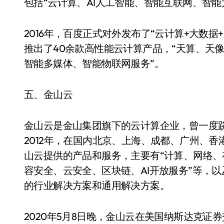
包括“云计算、AI人工智能、智能互联网、智能
2016年，百度正式对外发布了“云计算+大数
推出了40余款高性能云计算产品，“天算、天
智能多媒体、智能物联网服务”。
五、金山云
金山云是金山集团旗下的云计算企业，曾一度跻
2012年，在国内北京、上海、成都、广州、
山云提供的产品和服务，主要有“计算、网络、
容安全、云安全、区块链、AI开放服务”等，
的行业解决方案和通用解决方案。
2020年5月8日晚，金山云在美国纳斯达克证