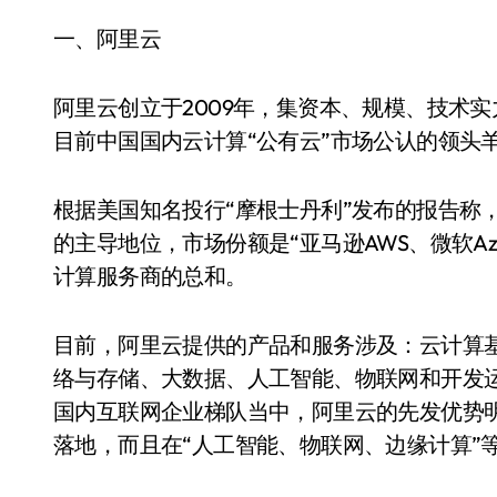
一、阿里云
阿里云创立于2009年，集资本、规模、技术
目前中国国内云计算“公有云”市场公认的领头
根据美国知名投行“摩根士丹利”发布的报告称，
的主导地位，市场份额是“亚马逊AWS、微软A
计算服务商的总和。
目前，阿里云提供的产品和服务涉及：云计算
络与存储、大数据、人工智能、物联网和开发
国内互联网企业梯队当中，阿里云的先发优势
落地，而且在“人工智能、物联网、边缘计算”