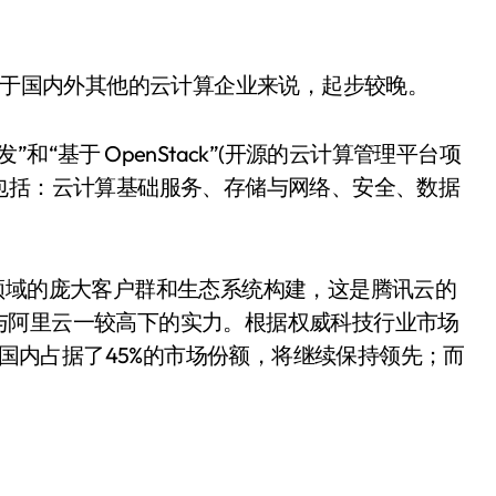
相对于国内外其他的云计算企业来说，起步较晚。
“基于 OpenStack”(开源的云计算管理平台项
务主要包括：云计算基础服务、存储与网络、安全、数据
领域的庞大客户群和生态系统构建，这是腾讯云的
与阿里云一较高下的实力。根据权威科技行业市场
云在国内占据了45%的市场份额，将继续保持领先；而