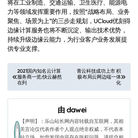
将在工业制造、交通运输、卫生医疗、能源电
力等领域发挥重要作用，按照“战略布局、业务
聚焦、场景为上”的三步走规划，UCloud优刻得
边缘计算服务也将不断沉淀、输出技术优势，
持续升级边缘云能力，为行业客户业务发展提
供专业支撑。
文
2021国内知名云计算
青云科技成功上市 积
服务商一览:快云赫然
极布局云网边端一体
章
在列
化
导
航
由
dawei
【声明】：乐山站长网内容转载自互联网，其相
关言论仅代表作者个人观点绝非权威，不代表本
站立场。如您发现内容存在版权问题，请提交相